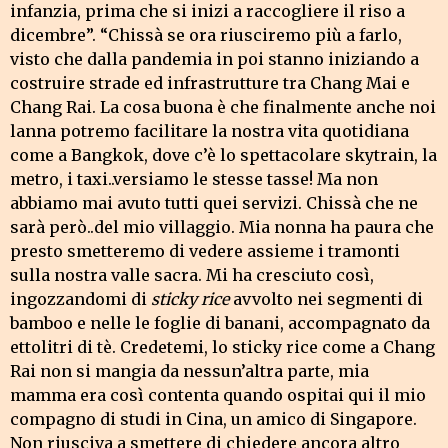
infanzia, prima che si inizi a raccogliere il riso a
dicembre”. “Chissà se ora riusciremo più a farlo,
visto che dalla pandemia in poi stanno iniziando a
costruire strade ed infrastrutture tra Chang Mai e
Chang Rai. La cosa buona è che finalmente anche noi
lanna potremo facilitare la nostra vita quotidiana
come a Bangkok, dove c’è lo spettacolare skytrain, la
metro, i taxi..versiamo le stesse tasse! Ma non
abbiamo mai avuto tutti quei servizi. Chissà che ne
sarà però..del mio villaggio. Mia nonna ha paura che
presto smetteremo di vedere assieme i tramonti
sulla nostra valle sacra. Mi ha cresciuto così,
ingozzandomi di
sticky rice
avvolto nei segmenti di
bamboo e nelle le foglie di banani, accompagnato da
ettolitri di tè. Credetemi, lo sticky rice come a Chang
Rai non si mangia da nessun’altra parte, mia
mamma era così contenta quando ospitai qui il mio
compagno di studi in Cina, un amico di Singapore.
Non riusciva a smettere di chiedere ancora altro