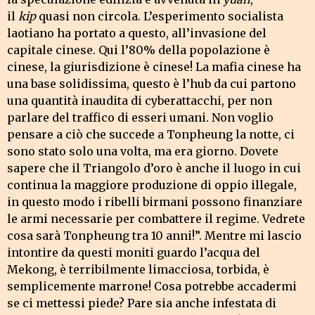
il
kip
quasi non circola. L’esperimento socialista
laotiano ha portato a questo, all’invasione del
capitale cinese. Qui l’80% della popolazione è
cinese, la giurisdizione è cinese! La mafia cinese ha
una base solidissima, questo è l’hub da cui partono
una quantità inaudita di cyberattacchi, per non
parlare del traffico di esseri umani. Non voglio
pensare a ciò che succede a Tonpheung la notte, ci
sono stato solo una volta, ma era giorno. Dovete
sapere che il Triangolo d’oro è anche il luogo in cui
continua la maggiore produzione di oppio illegale,
in questo modo i ribelli birmani possono finanziare
le armi necessarie per combattere il regime. Vedrete
cosa sarà Tonpheung tra 10 anni!”. Mentre mi lascio
intontire da questi moniti guardo l’acqua del
Mekong, è terribilmente limacciosa, torbida, è
semplicemente marrone! Cosa potrebbe accadermi
se ci mettessi piede? Pare sia anche infestata di