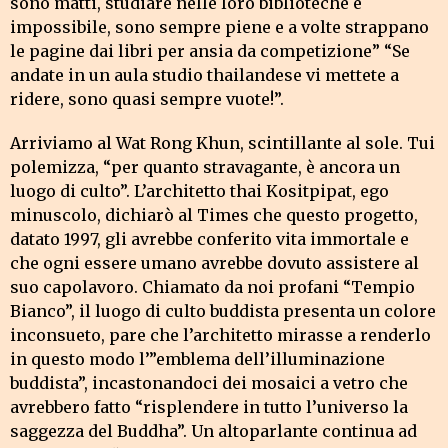
sono matti, studiare nelle loro biblioteche è
impossibile, sono sempre piene e a volte strappano
le pagine dai libri per ansia da competizione” “Se
andate in un aula studio thailandese vi mettete a
ridere, sono quasi sempre vuote!”.
Arriviamo al Wat Rong Khun, scintillante al sole. Tui
polemizza, “per quanto stravagante, è ancora un
luogo di culto”. L’architetto thai Kositpipat, ego
minuscolo, dichiarò al Times che questo progetto,
datato 1997, gli avrebbe conferito vita immortale e
che ogni essere umano avrebbe dovuto assistere al
suo capolavoro. Chiamato da noi profani “Tempio
Bianco”, il luogo di culto buddista presenta un colore
inconsueto, pare che l’architetto mirasse a renderlo
in questo modo l’”emblema dell’illuminazione
buddista”, incastonandoci dei mosaici a vetro che
avrebbero fatto “risplendere in tutto l’universo la
saggezza del Buddha”. Un altoparlante continua ad