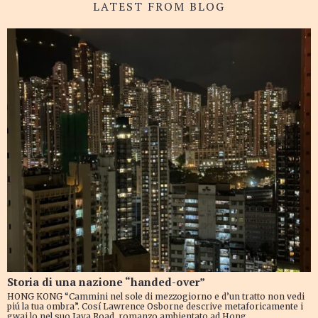
LATEST FROM BLOG
Storia di una nazione “handed-over”
HONG KONG “Cammini nel sole di mezzogiorno e d’un tratto non vedi
piú la tua ombra”. Cosí Lawrence Osborne descrive metaforicamente i
gwai lo nel suo Java Road, romanzo ambientato ad Hong