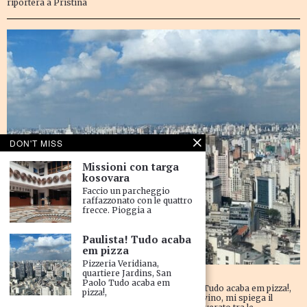
riporterà a Pristina
DON'T MISS
Missioni con targa
kosovara
Faccio un parcheggio
raffazzonato con le quattro
frecce. Pioggia a
Paulista! Tudo acaba
em pizza
Pizzeria Veridiana,
Paulista! Tudo acaba em pizza
quartiere Jardins, San
Paolo Tudo acaba em
Pizzeria Veridiana, quartiere Jardins, San Paolo Tudo acaba em pizza!,
pizza!,
come per gli italiani si risolve tutto a tarallucci e vino, mi spiega il