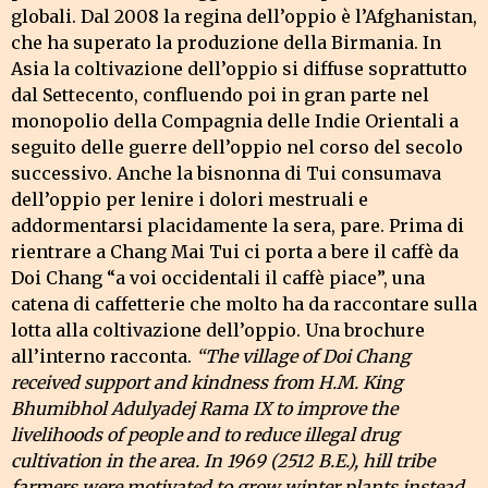
globali. Dal 2008 la regina dell’oppio è l’Afghanistan,
che ha superato la produzione della Birmania. In
Asia la coltivazione dell’oppio si diffuse soprattutto
dal Settecento, confluendo poi in gran parte nel
monopolio della Compagnia delle Indie Orientali a
seguito delle guerre dell’oppio nel corso del secolo
successivo. Anche la bisnonna di Tui consumava
dell’oppio per lenire i dolori mestruali e
addormentarsi placidamente la sera, pare. Prima di
rientrare a Chang Mai Tui ci porta a bere il caffè da
Doi Chang “a voi occidentali il caffè piace”, una
catena di caffetterie che molto ha da raccontare sulla
lotta alla coltivazione dell’oppio. Una brochure
all’interno racconta.
“The village of Doi Chang
received support and kindness from H.M. King
Bhumibhol Adulyadej Rama IX to improve the
livelihoods of people and to reduce illegal drug
cultivation in the area. In 1969 (2512 B.E.), hill tribe
farmers were motivated to grow winter plants instead