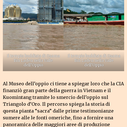
Il tempio buddista di Osama
Il tempio buddista di Osama
Bin Laden nella Valle
Bin Laden nella Valle
dell’Oppio
dell’Oppio
Al Museo dell’oppio ci tiene a spiegar loro che la CIA
finanziò gran parte della guerra in Vietnam e il
Kuomintang tramite lo smercio dell’oppio sul
Triangolo d’Oro. Il percorso spiega la storia di
questa pianta “sacra” dalle prime testimonianze
sumere alle le fonti omeriche, fino a fornire una
panoramica delle maggiori aree di produzione