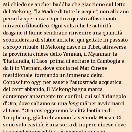
Mi chiedo se anche i buddha che giacciono sul letto
del Mekong, “la Madre di tutte le acque”, non abbiano
perso la speranza rispetto a questo affascinante
miracolo filosofico. Ogni volta che le autorità
dragano il fiume sembrano rinvenire una quantità
sconsiderata di statue antiche, qui gettate in passato
a scopo rituale. Il Mekong nasce in Tibet, attraversa
la provincia cinese dello Yunnan, il Myanmar, la
Thailandia, il Laos, prima di entrare in Cambogia e
da lì in Vietnam, dove sfocia nel Mar Cinese
meridionale, formando un immenso delta.
Conosciuto oggi per essere l’autostrada acquatica
del contrabbando, il Mekong bagna marca
contemporaneamente tre confini, qui sul Triangolo
d’Oro, dove saliamo su una
long tail
per avvicinarci
al Laos. “Ora costeggeremo la città laotiana di
Tonpheung, già la chiamano la seconda Macau. Ci
sono solo casinò, è una sorta di impero cinese dove
la speculazione edilizia è avvenuta in
yuan
,