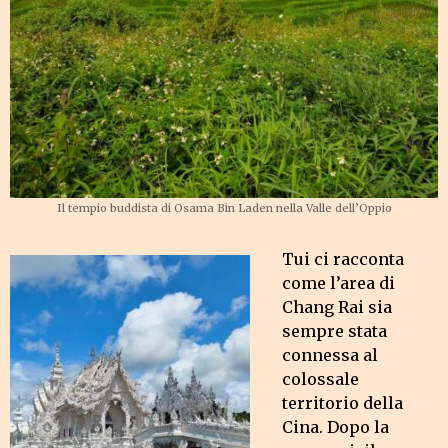
Il tempio buddista di Osama Bin Laden nella Valle dell’Oppio
Tui ci racconta
come l’area di
Chang Rai sia
sempre stata
connessa al
colossale
territorio della
Cina. Dopo la