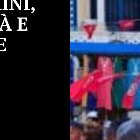
INI,
À E
E