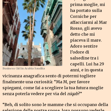
prima moglie, mi
ha portato sulla
Corniche per
affacciarmi al Mar
Rosso, gli avevo
detto che mi
piaceva il mare.
Adoro sentire
l’odore di
salsedine tra i
capelli. Lui ha 29
Business Girl in Arabia Saudita
anni, e in questa
vicinanza anagrafica sento di potermi togliere
finalmente una curiosità: “Ma M, per favore
spiegami, come fai a scegliere la tua futura moglie
senza poterla vedere per via del
niqab
?”
“Beh, di solito sono le mamme che si occupano della
selezione delle nostre spose, loro possono vederle