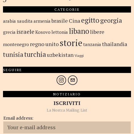
CATEGORIE
egitto
georgia
brasile
Cina
arabia saudita
armenia
libano
israele
libere
grecia
Kosovo
lettonia
storie
regno unito
thailandia
montenegro
tanzania
turchia
tunisia
uzbekistan
Viaggi
SEGUIRE
NOTIZIARIO
ISCRIVITI
La Nostra Mailing List
Email address: