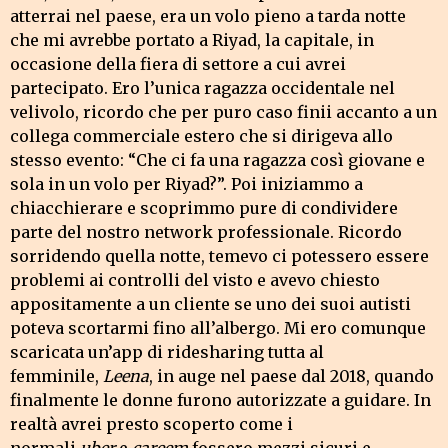
atterrai nel paese, era un volo pieno a tarda notte
che mi avrebbe portato a Riyad, la capitale, in
occasione della fiera di settore a cui avrei
partecipato. Ero l’unica ragazza occidentale nel
velivolo, ricordo che per puro caso finii accanto a un
collega commerciale estero che si dirigeva allo
stesso evento: “Che ci fa una ragazza così giovane e
sola in un volo per Riyad?”. Poi iniziammo a
chiacchierare e scoprimmo pure di condividere
parte del nostro network professionale. Ricordo
sorridendo quella notte, temevo ci potessero essere
problemi ai controlli del visto e avevo chiesto
appositamente a un cliente se uno dei suoi autisti
poteva scortarmi fino all’albergo. Mi ero comunque
scaricata un’app di ridesharing tutta al
femminile,
Leena
, in auge nel paese dal 2018, quando
finalmente le donne furono autorizzate a guidare. In
realtà avrei presto scoperto come i
normali
uber
e
careem
fossero mezzi sicuri e