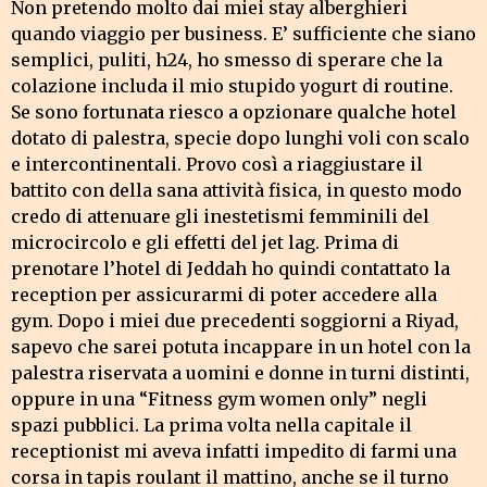
Non pretendo molto dai miei stay alberghieri
quando viaggio per business. E’ sufficiente che siano
semplici, puliti, h24, ho smesso di sperare che la
colazione includa il mio stupido yogurt di routine.
Se sono fortunata riesco a opzionare qualche hotel
dotato di palestra, specie dopo lunghi voli con scalo
e intercontinentali. Provo così a riaggiustare il
battito con della sana attività fisica, in questo modo
credo di attenuare gli inestetismi femminili del
microcircolo e gli effetti del jet lag. Prima di
prenotare l’hotel di Jeddah ho quindi contattato la
reception per assicurarmi di poter accedere alla
gym. Dopo i miei due precedenti soggiorni a Riyad,
sapevo che sarei potuta incappare in un hotel con la
palestra riservata a uomini e donne in turni distinti,
oppure in una “Fitness gym women only” negli
spazi pubblici. La prima volta nella capitale il
receptionist mi aveva infatti impedito di farmi una
corsa in tapis roulant il mattino, anche se il turno