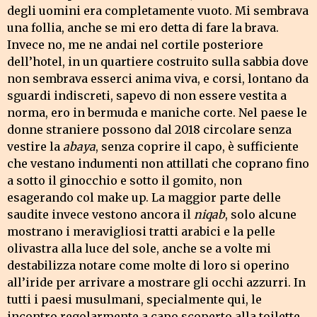
degli uomini era completamente vuoto. Mi sembrava
una follia, anche se mi ero detta di fare la brava.
Invece no, me ne andai nel cortile posteriore
dell’hotel, in un quartiere costruito sulla sabbia dove
non sembrava esserci anima viva, e corsi, lontano da
sguardi indiscreti, sapevo di non essere vestita a
norma, ero in bermuda e maniche corte. Nel paese le
donne straniere possono dal 2018 circolare senza
vestire la
abaya
, senza coprire il capo, è sufficiente
che vestano indumenti non attillati che coprano fino
a sotto il ginocchio e sotto il gomito, non
esagerando col make up. La maggior parte delle
saudite invece vestono ancora il
niqab
, solo alcune
mostrano i meravigliosi tratti arabici e la pelle
olivastra alla luce del sole, anche se a volte mi
destabilizza notare come molte di loro si operino
all’iride per arrivare a mostrare gli occhi azzurri. In
tutti i paesi musulmani, specialmente qui, le
incontro regolarmente a capo scoperto alla toilette,